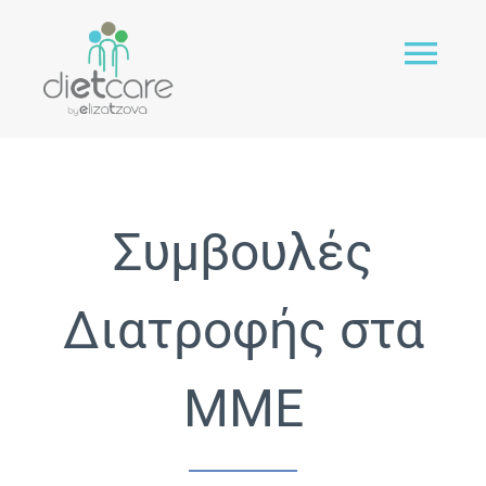
Μετάβαση
στο
Togg
περιεχόμενο
Navi
Home
Συμβουλές
Dietcare
Διατροφής στα
Υπηρεσίες
ΜΜΕ
Διαιτολόγος Online