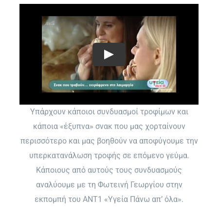
Υπάρχουν κάποιοι συνδυασμοί τροφίμων και
κάποια «έξυπνα» σνακ που μας χορταίνουν
περισσότερο και μας βοηθούν να αποφύγουμε την
υπερκατανάλωση τροφής σε επόμενο γεύμα.
Κάποιους από αυτούς τους συνδυασμούς
αναλύουμε με τη Φωτεινή Γεωργίου στην
εκπομπή του ΑΝΤ1 «Υγεία Πάνω απ’ όλα».